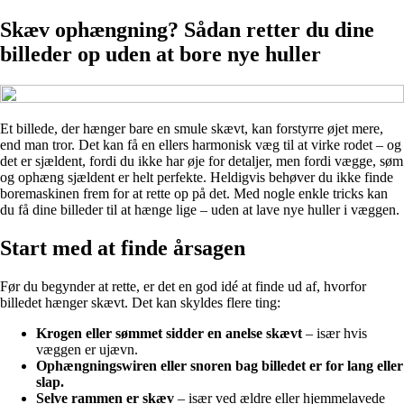
Skæv ophængning? Sådan retter du dine
billeder op uden at bore nye huller
Et billede, der hænger bare en smule skævt, kan forstyrre øjet mere,
end man tror. Det kan få en ellers harmonisk væg til at virke rodet – og
det er sjældent, fordi du ikke har øje for detaljer, men fordi vægge, søm
og ophæng sjældent er helt perfekte. Heldigvis behøver du ikke finde
boremaskinen frem for at rette op på det. Med nogle enkle tricks kan
du få dine billeder til at hænge lige – uden at lave nye huller i væggen.
Start med at finde årsagen
Før du begynder at rette, er det en god idé at finde ud af, hvorfor
billedet hænger skævt. Det kan skyldes flere ting:
Krogen eller sømmet sidder en anelse skævt
– især hvis
væggen er ujævn.
Ophængningswiren eller snoren bag billedet er for lang eller
slap.
Selve rammen er skæv
– især ved ældre eller hjemmelavede