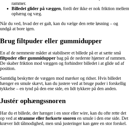
rammer.
Billedet glider på væggen
, fordi der ikke er nok friktion mellem
ophæng og væg.
Når du ved, hvad der er galt, kan du vælge den rette løsning – og
undgå at bore igen.
Brug filtpuder eller gummidupper
En af de nemmeste måder at stabilisere et billede på er at sætte små
filtpuder eller gummidupper
bag på de nederste hjørner af rammen.
De skaber friktion mod væggen og forhindrer billedet i at glide ud af
position.
Samtidig beskytter de væggen mod mærker og ridser. Hvis billedet
hænger en smule skævt, kan du justere ved at bruge puder i forskellig
tykkelse – en tynd på den ene side, en lidt tykkere på den anden.
Justér ophængssnoren
Har du et billede, der hænger i en snor eller wire, kan du ofte rette det
op ved at
stramme eller forkorte snoren
en smule i den ene side. Det
kræver lidt tålmodighed, men små justeringer kan gøre en stor forskel.