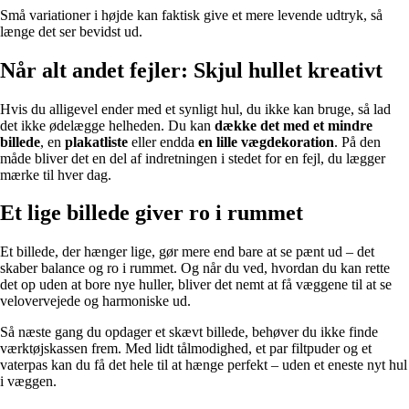
Små variationer i højde kan faktisk give et mere levende udtryk, så
længe det ser bevidst ud.
Når alt andet fejler: Skjul hullet kreativt
Hvis du alligevel ender med et synligt hul, du ikke kan bruge, så lad
det ikke ødelægge helheden. Du kan
dække det med et mindre
billede
, en
plakatliste
eller endda
en lille vægdekoration
. På den
måde bliver det en del af indretningen i stedet for en fejl, du lægger
mærke til hver dag.
Et lige billede giver ro i rummet
Et billede, der hænger lige, gør mere end bare at se pænt ud – det
skaber balance og ro i rummet. Og når du ved, hvordan du kan rette
det op uden at bore nye huller, bliver det nemt at få væggene til at se
velovervejede og harmoniske ud.
Så næste gang du opdager et skævt billede, behøver du ikke finde
værktøjskassen frem. Med lidt tålmodighed, et par filtpuder og et
vaterpas kan du få det hele til at hænge perfekt – uden et eneste nyt hul
i væggen.