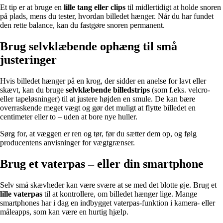
Et tip er at bruge en
lille tang eller clips
til midlertidigt at holde snoren
på plads, mens du tester, hvordan billedet hænger. Når du har fundet
den rette balance, kan du fastgøre snoren permanent.
Brug selvklæbende ophæng til små
justeringer
Hvis billedet hænger på en krog, der sidder en anelse for lavt eller
skævt, kan du bruge
selvklæbende billedstrips
(som f.eks. velcro-
eller tapeløsninger) til at justere højden en smule. De kan bære
overraskende meget vægt og gør det muligt at flytte billedet en
centimeter eller to – uden at bore nye huller.
Sørg for, at væggen er ren og tør, før du sætter dem op, og følg
producentens anvisninger for vægtgrænser.
Brug et vaterpas – eller din smartphone
Selv små skævheder kan være svære at se med det blotte øje. Brug et
lille vaterpas
til at kontrollere, om billedet hænger lige. Mange
smartphones har i dag en indbygget vaterpas-funktion i kamera- eller
måleapps, som kan være en hurtig hjælp.