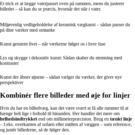
Et trick er at lægge vaterpasset oven på rammen, mens du justerer
billedet – så kan du se præcis, hvornår det står i vater.
Miljøvenlig vedligeholdelse af keramisk vægkunst – sådan passer du
på dine værker med omtanke
Kunst gennem livet – når værkerne følger os i hver fase
Lys og skygge i dekorativ kunst: Sådan skaber du stemning med
kontraster
Kunst der åbner øjnene – sådan vælger du værker, der giver nye
perspektiver
Kombinér flere billeder med øje for linjer
Hvis du har en billedvæg, kan det være svært at få alle rammer til at
hænge helt lige i forhold til hinanden. Her handler det mere om
helhedsindtrykket
end om millimeterpræcision. Brug en
tænkt linje
– f.eks. overkanten af sofaen eller midten af væggen – som reference,
og justér billederne, så de følger den.