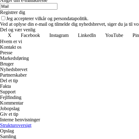
Angiv din e-mailadresse
Registrer dig
Jeg accepterer vilkår og persondatapolitik.
Ved at oplyse din e-mail og tilmelde dig nyhedsbrevet, siger du ja til vo
Del og vær venlig
X
Facebook
Instagram
LinkedIn
YouTube
Pin
Hvem er vi
Kontakt os
Presse
Markedsføring
Bruger
Nyhedsbrevet
Partnerskaber
Del et tip
Fakta
Support
Fejlfinding
Kommentar
Jobopslag
Giv et tip
Interne henvisninger
Strukturoversigt
Opslag
Samling