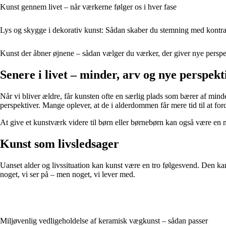
Kunst gennem livet – når værkerne følger os i hver fase
Lys og skygge i dekorativ kunst: Sådan skaber du stemning med kontra
Kunst der åbner øjnene – sådan vælger du værker, der giver nye perspe
Senere i livet – minder, arv og nye perspekt
Når vi bliver ældre, får kunsten ofte en særlig plads som bærer af minde
perspektiver. Mange oplever, at de i alderdommen får mere tid til at fordy
At give et kunstværk videre til børn eller børnebørn kan også være en må
Kunst som livsledsager
Uanset alder og livssituation kan kunst være en tro følgesvend. Den kan
noget, vi ser på – men noget, vi lever med.
Miljøvenlig vedligeholdelse af keramisk vægkunst – sådan passer