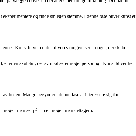
oler på væggen bliver en del af ens personlige fortælling. Det handler
t eksperimentere og finde sin egen stemme. I denne fase bliver kunst et
erencer. Kunst bliver en del af vores omgivelser – noget, der skaber
, eller en skulptur, der symboliserer noget personligt. Kunst bliver her
 travlheden. Mange begynder i denne fase at interessere sig for
un noget, man ser på – men noget, man deltager i.