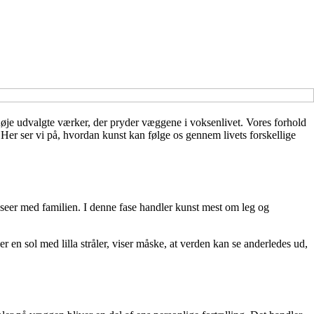
de nøje udvalgte værker, der pryder væggene i voksenlivet. Vores forhold
t. Her ser vi på, hvordan kunst kan følge os gennem livets forskellige
eer med familien. I denne fase handler kunst mest om leg og
ler en sol med lilla stråler, viser måske, at verden kan se anderledes ud,