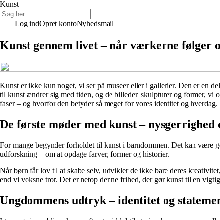
Kunst
Log ind
Opret konto
Nyhedsmail
Kunst gennem livet – når værkerne følger os
Kunst er ikke kun noget, vi ser på museer eller i gallerier. Den er en de
til kunst ændrer sig med tiden, og de billeder, skulpturer og former, vi 
faser – og hvorfor den betyder så meget for vores identitet og hverdag.
De første møder med kunst – nysgerrighed 
For mange begynder forholdet til kunst i barndommen. Det kan være ge
udforskning – om at opdage farver, former og historier.
Når børn får lov til at skabe selv, udvikler de ikke bare deres kreativite
end vi voksne tror. Det er netop denne frihed, der gør kunst til en vigti
Ungdommens udtryk – identitet og stateme