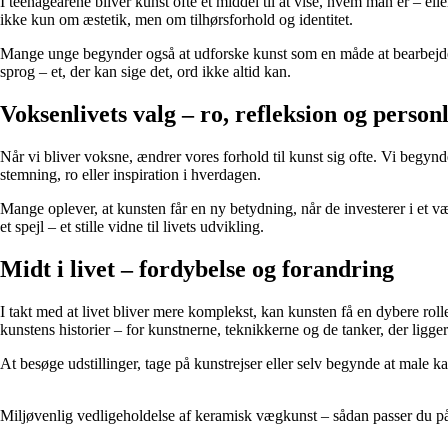
I teenageårene bliver kunst ofte et middel til at vise, hvem man er – el
ikke kun om æstetik, men om tilhørsforhold og identitet.
Mange unge begynder også at udforske kunst som en måde at bearbejde føl
sprog – et, der kan sige det, ord ikke altid kan.
Voksenlivets valg – ro, refleksion og personli
Når vi bliver voksne, ændrer vores forhold til kunst sig ofte. Vi begynd
stemning, ro eller inspiration i hverdagen.
Mange oplever, at kunsten får en ny betydning, når de investerer i et vær
et spejl – et stille vidne til livets udvikling.
Midt i livet – fordybelse og forandring
I takt med at livet bliver mere komplekst, kan kunsten få en dybere rol
kunstens historier – for kunstnerne, teknikkerne og de tanker, der ligg
At besøge udstillinger, tage på kunstrejser eller selv begynde at male 
Miljøvenlig vedligeholdelse af keramisk vægkunst – sådan passer du 