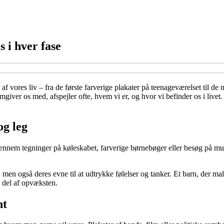
 i hver fase
l af vores liv – fra de første farverige plakater på teenageværelset til 
omgiver os med, afspejler ofte, hvem vi er, og hvor vi befinder os i live
og leg
nnem tegninger på køleskabet, farverige børnebøger eller besøg på mus
t, men også deres evne til at udtrykke følelser og tanker. Et barn, der ma
g del af opvæksten.
nt