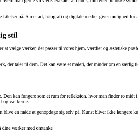
ler hvem man gerne vil være. Plakater af bands, film eller politiske symb
elser på. Street art, fotografi og digitale medier giver mulighed for a
g stil
er at vælge værker, der passer til vores hjem, værdier og æstetiske præf
k, der taler til dem. Det kan være et maleri, der minder om en særlig tid
le. Den kan fungere som et rum for refleksion, hvor man finder ro midt i
er bag værkerne.
kan blive en måde at genopdage sig selv på. Kunst bliver ikke længere k
på dine værker med omtanke